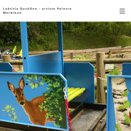
Laëtitia Duchêne - artiste Peintre
Morbihan