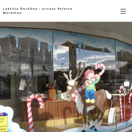
Laëtitia Duchêne - artiste Peintre
Morbihan